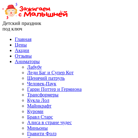
Детский праздник
под ключ
Главная
Цены
Акции
Отзывы
Аниматоры
Лабубу
Леди Баг и Супер Кот
Щенячий патруль
Человек-Паук
Гарри Поттер и Гермиона
Трансформеры
Кукла Лол
Майнкрафт
Куроми
Бравл Старс
Алиса в стране чудес
Миньоны
Гравити Фолз