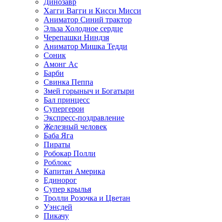
Динозавр
Хагги Вагги и Кисси Мисси
Аниматор Синий трактор
Эльза Холодное сердце
Черепашки Ниндзя
Аниматор Мишка Тедди
Соник
Амонг Ас
Барби
Свинка Пеппа
Змей горыныч и Богатыри
Бал принцесс
Супергерои
Экспресс-поздравление
Железный человек
Баба Яга
Пираты
Робокар Полли
Роблокс
Капитан Америка
Единорог
Супер крылья
Тролли Розочка и Цветан
Уэнсдей
Пикачу