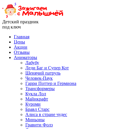
Детский праздник
под ключ
Главная
Цены
Акции
Отзывы
Аниматоры
Лабубу
Леди Баг и Супер Кот
Щенячий патруль
Человек-Паук
Гарри Поттер и Гермиона
Трансформеры
Кукла Лол
Майнкрафт
Куроми
Бравл Старс
Алиса в стране чудес
Миньоны
Гравити Фолз