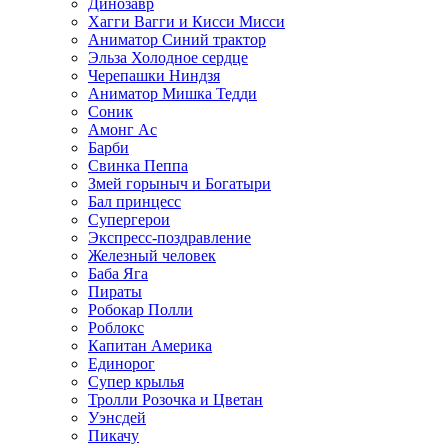
Динозавр
Хагги Вагги и Кисси Мисси
Аниматор Синий трактор
Эльза Холодное сердце
Черепашки Ниндзя
Аниматор Мишка Тедди
Соник
Амонг Ас
Барби
Свинка Пеппа
Змей горыныч и Богатыри
Бал принцесс
Супергерои
Экспресс-поздравление
Железный человек
Баба Яга
Пираты
Робокар Полли
Роблокс
Капитан Америка
Единорог
Супер крылья
Тролли Розочка и Цветан
Уэнсдей
Пикачу