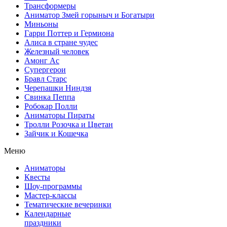
Трансформеры
Аниматор Змей горыныч и Богатыри
Миньоны
Гарри Поттер и Гермиона
Алиса в стране чудес
Железный человек
Амонг Ас
Супергерои
Бравл Старс
Черепашки Ниндзя
Свинка Пеппа
Робокар Полли
Аниматоры Пираты
Тролли Розочка и Цветан
Зайчик и Кошечка
Меню
Аниматоры
Квесты
Шоу-программы
Мастер-классы
Тематические вечеринки
Календарные
праздники