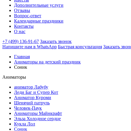
Дополнительные услуги
Отзывы
Вопрос-ответ
Календарные праздники
Контакты
О нас
+7 (499) 136-91-67
Заказать звонок
Напишите нам в WhatsApp
Быстрая консультация
Заказать звон
Главная
Аниматоры на детский праздник
Соник
Аниматоры
аниматор Лабубу
Леди Баг и Супер Кот
Аниматор Куроми
Щенячий патруль
Человек-Паук
Аниматоры Майнкрафт
Эльза Холодное сердце
Кукла Лол
Соник