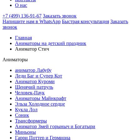
О нас
+7 (499) 136-91-67
Заказать звонок
Напишите нам в WhatsApp
Быстрая консультация
Заказать
звонок
Главная
Аниматоры на детский праздник
Аниматор Стич
Аниматоры
аниматор Лабубу
Леди Баг и Супер Кот
Аниматор Куроми
Щенячий патруль
Человек-Паук
Аниматоры Майнкрафт
Эльза Холодное сердце
Кукла Лол
Соник
Трансформеры
Аниматор Змей горыныч и Богатыри
Миньоны
Гарри Поттер и Гермиона