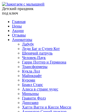
Детский праздник
под ключ
Главная
Цены
Акции
Отзывы
Аниматоры
Лабубу
Леди Баг и Супер Кот
Щенячий патруль
Человек-Паук
Гарри Поттер и Гермиона
Трансформеры
Кукла Лол
Майнкрафт
Куроми
Бравл Старс
Алиса в стране чудес
Миньоны
Гравити Фолз
Динозавр
Хагги Вагги и Кисси Мисси
Аниматор Синий трактор