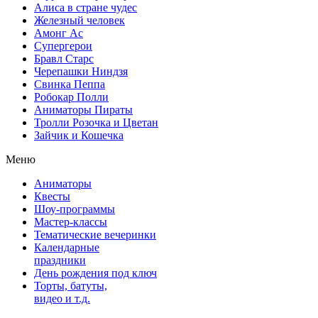
Алиса в стране чудес
Железный человек
Амонг Ас
Супергерои
Бравл Старс
Черепашки Ниндзя
Свинка Пеппа
Робокар Полли
Аниматоры Пираты
Тролли Розочка и Цветан
Зайчик и Кошечка
Меню
Аниматоры
Квесты
Шоу-программы
Мастер-классы
Тематические вечеринки
Календарные
праздники
День рождения под ключ
Торты, батуты,
видео и т.д.