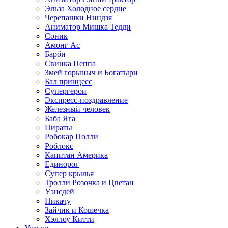
Эльза Холодное сердце
Черепашки Ниндзя
Аниматор Мишка Тедди
Соник
Амонг Ас
Барби
Свинка Пеппа
Змей горыныч и Богатыри
Бал принцесс
Супергерои
Экспресс-поздравление
Железный человек
Баба Яга
Пираты
Робокар Полли
Роблокс
Капитан Америка
Единорог
Супер крылья
Тролли Розочка и Цветан
Уэнсдей
Пикачу
Зайчик и Кошечка
Хэллоу Китти