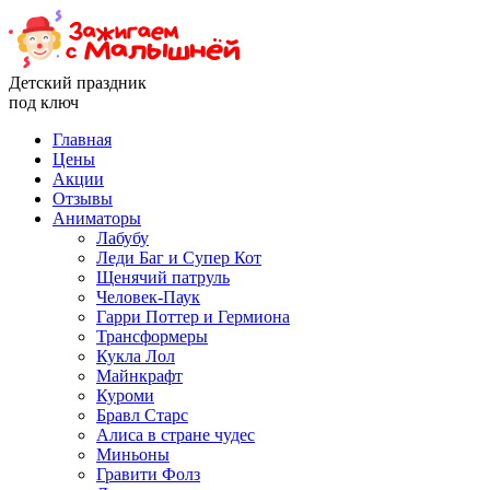
Детский праздник
под ключ
Главная
Цены
Акции
Отзывы
Аниматоры
Лабубу
Леди Баг и Супер Кот
Щенячий патруль
Человек-Паук
Гарри Поттер и Гермиона
Трансформеры
Кукла Лол
Майнкрафт
Куроми
Бравл Старс
Алиса в стране чудес
Миньоны
Гравити Фолз