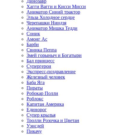
Динозавр
Хагги Вагги и Кисси Мисси
Аниматор Синий трактор
Эльза Холодное сердце
Черепашки Ниндзя
Аниматор Мишка Тедди
Соник
Амонг Ас
Барби
Свинка Пеппа
Змей горыныч и Богатыри
Бал принцесс
Супергерои
Экспресс-поздравление
Железный человек
Баба Яга
Пираты
Робокар Полли
Роблокс
Капитан Америка
Единорог
Супер крылья
Тролли Розочка и Цветан
Уэнсдей
Пикачу