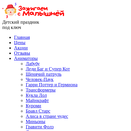
Детский праздник
под ключ
Главная
Цены
Акции
Отзывы
Аниматоры
Лабубу
Леди Баг и Супер Кот
Щенячий патруль
Человек-Паук
Гарри Поттер и Гермиона
Трансформеры
Кукла Лол
Майнкрафт
Куроми
Бравл Старс
Алиса в стране чудес
Миньоны
Гравити Фолз