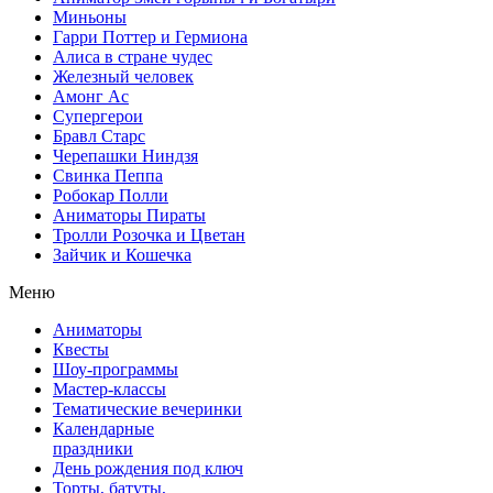
Миньоны
Гарри Поттер и Гермиона
Алиса в стране чудес
Железный человек
Амонг Ас
Супергерои
Бравл Старс
Черепашки Ниндзя
Свинка Пеппа
Робокар Полли
Аниматоры Пираты
Тролли Розочка и Цветан
Зайчик и Кошечка
Меню
Аниматоры
Квесты
Шоу-программы
Мастер-классы
Тематические вечеринки
Календарные
праздники
День рождения под ключ
Торты, батуты,