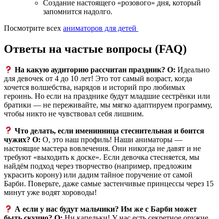
Создание настоящего «розового» дня, который
запомнится надолго.
Посмотрите всех
аниматоров для детей
Ответы на частые вопросы (FAQ)
На какую аудиторию рассчитан праздник?
О:
Идеально
для девочек от 4 до 10 лет! Это тот самый возраст, когда
хочется волшебства, нарядов и историй про любимых
героинь. Но если на празднике будут младшие сестрёнки или
братики — не переживайте, мы мягко адаптируем программу,
чтобы никто не чувствовал себя лишним.
Что делать, если именинница стеснительная и боится
чужих?
О:
О, это наш профиль! Наши аниматоры —
настоящие мастера вовлечения. Они никогда не давят и не
требуют «выходить к доске». Если девочка стесняется, мы
найдём подход через творчество (например, предложим
украсить корону) или дадим тайное поручение от самой
Барби. Поверьте, даже самые застенчивые принцессы через 15
минут уже водят хороводы!
А если у нас будут мальчики? Им же с Барби может
быть скучно?
О:
Ни капельки! У нас есть секретное оружие