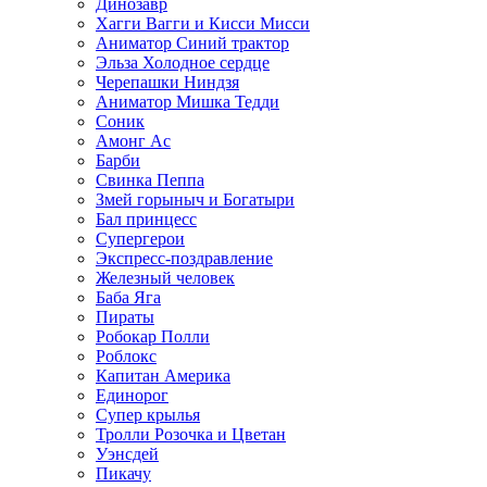
Динозавр
Хагги Вагги и Кисси Мисси
Аниматор Синий трактор
Эльза Холодное сердце
Черепашки Ниндзя
Аниматор Мишка Тедди
Соник
Амонг Ас
Барби
Свинка Пеппа
Змей горыныч и Богатыри
Бал принцесс
Супергерои
Экспресс-поздравление
Железный человек
Баба Яга
Пираты
Робокар Полли
Роблокс
Капитан Америка
Единорог
Супер крылья
Тролли Розочка и Цветан
Уэнсдей
Пикачу