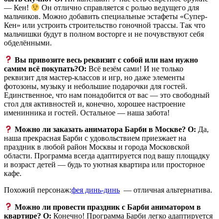
— Кен!
Он отлично справляется с ролью ведущего для
мальчиков. Можно добавить специальные эстафеты «Супер-
Кен» или устроить строительство гоночной трассы. Так что
мальчишки будут в полном восторге и не почувствуют себя
обделёнными.
Вы привозите весь реквизит с собой или нам нужно
самим всё покупать?
О:
Всё везём сами! И не только
реквизит для мастер-классов и игр, но даже элементы
фотозоны, музыку и небольшие подарочки для гостей.
Единственное, что нам понадобится от вас — это свободный
стол для активностей и, конечно, хорошее настроение
именинника и гостей. Остальное — наша забота!
Можно ли заказать аниматора Барби в Москве?
О:
Да,
наша прекрасная Барби с удовольствием приезжает на
праздник в любой район Москвы и города Московской
области. Программа всегда адаптируется под вашу площадку
и возраст детей — будь то уютная квартира или просторное
кафе.
Похожий персонаж:
фея динь-динь
— отличная альтернатива.
Можно ли провести праздник с Барби аниматором в
квартире?
О:
Конечно! Программа Барби легко адаптируется