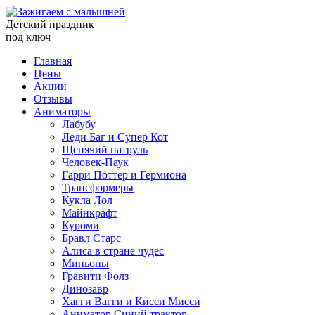
Детский праздник
под ключ
Главная
Цены
Акции
Отзывы
Аниматоры
Лабубу
Леди Баг и Супер Кот
Щенячий патруль
Человек-Паук
Гарри Поттер и Гермиона
Трансформеры
Кукла Лол
Майнкрафт
Куроми
Бравл Старс
Алиса в стране чудес
Миньоны
Гравити Фолз
Динозавр
Хагги Вагги и Кисси Мисси
Аниматор Синий трактор