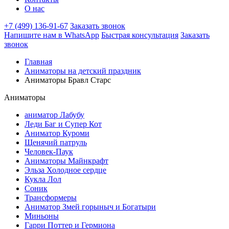
О нас
+7 (499) 136-91-67
Заказать звонок
Напишите нам в WhatsApp
Быстрая консультация
Заказать
звонок
Главная
Аниматоры на детский праздник
Аниматоры Бравл Старс
Аниматоры
аниматор Лабубу
Леди Баг и Супер Кот
Аниматор Куроми
Щенячий патруль
Человек-Паук
Аниматоры Майнкрафт
Эльза Холодное сердце
Кукла Лол
Соник
Трансформеры
Аниматор Змей горыныч и Богатыри
Миньоны
Гарри Поттер и Гермиона