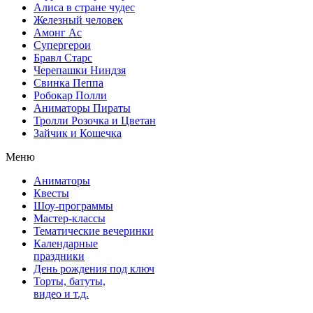
Алиса в стране чудес
Железный человек
Амонг Ас
Супергерои
Бравл Старс
Черепашки Ниндзя
Свинка Пеппа
Робокар Полли
Аниматоры Пираты
Тролли Розочка и Цветан
Зайчик и Кошечка
Меню
Аниматоры
Квесты
Шоу-программы
Мастер-классы
Тематические вечеринки
Календарные
праздники
День рождения под ключ
Торты, батуты,
видео и т.д.