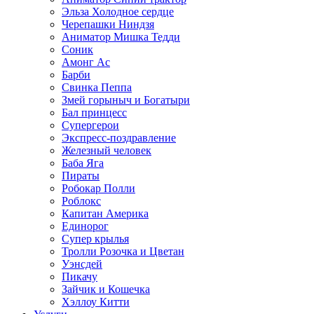
Эльза Холодное сердце
Черепашки Ниндзя
Аниматор Мишка Тедди
Соник
Амонг Ас
Барби
Свинка Пеппа
Змей горыныч и Богатыри
Бал принцесс
Супергерои
Экспресс-поздравление
Железный человек
Баба Яга
Пираты
Робокар Полли
Роблокс
Капитан Америка
Единорог
Супер крылья
Тролли Розочка и Цветан
Уэнсдей
Пикачу
Зайчик и Кошечка
Хэллоу Китти