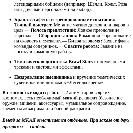
легендарными бойцами (например, Шелли, Кольт, Роза
или другими персонажами на выбор).
Бравл-эстафеты и тренировочные испытания:
—
Точный выстрел:
Метание мягких дисков или шаров в
цель.—
Полоса препятствий:
Ловкое преодоление
«арены».—
Сбор кристаллов:
Командное соревнование
на скорость и смекалку.—
Битва за знамя:
Захват флага
команды соперников.—
Спасите робота:
Задание на
логику и командную работу.
Тематическая дискотека Brawl Stars
с популярными
треками и световыми эффектами.
Поздравление именинника
и вручение тематических
сувениров или дипломов «Легенды арены».
В стоимость входит:
работа 1-2 аниматоров в ярких
костюмах, весь необходимый мягкий реквизит (безопасное
оружие, мишени, аксессуары), музыкальное сопровождение,
элементы аквагрима или боевой раскраски.
Выезд за МКАД оплачивается отдельно. При заказе от двух
программ — скидка.