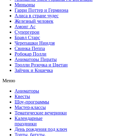
Миньоны
Гарри Поттер и Гермиона
Алиса в стране чудес
Железный человек
Амонг Ас
Супергерои
Бравл Старс
Черепашки Ниндзя
Свинка Пеппа
Робокар Полли
Аниматоры Пираты
Тролли Розочка и Цветан
Зайчик и Кошечка
Меню
Аниматоры
Квесты
Шоу-программы
Мастер-классы
Тематические вечеринки
Календарные
праздники
День рождения под ключ
Торты, батуты,