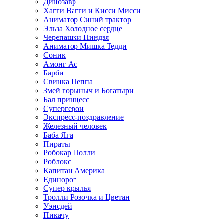
Динозавр
Хагги Вагги и Кисси Мисси
Аниматор Синий трактор
Эльза Холодное сердце
Черепашки Ниндзя
Аниматор Мишка Тедди
Соник
Амонг Ас
Барби
Свинка Пеппа
Змей горыныч и Богатыри
Бал принцесс
Супергерои
Экспресс-поздравление
Железный человек
Баба Яга
Пираты
Робокар Полли
Роблокс
Капитан Америка
Единорог
Супер крылья
Тролли Розочка и Цветан
Уэнсдей
Пикачу