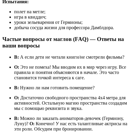
Испытания:
полет на метле;
игра в квиддич;
уроки зельеварения от Гермионы;
добыча сосуда жизни для профессора Дамблдора.
Частые вопросы от маглов (FAQ) — Ответы на
ваши вопросы
В:
А если дети не читали книги/не смотрели фильмы?
О:
Это не помеха! Мы вводим их в мир через игру. Все
правила и понятия объясняются в начале. Это часто
становится точкой интереса к саге.
В:
Нужно ли нам готовить помещение?
О:
Достаточно свободного пространства 4х4 метра для
активностей. Остальную магию пространства создадим
мы с помощью реквизита и звука.
В:
Можно ли заказать аниматоров-девочек (Гермиону,
Луну)?
О:
Конечно! У нас есть талантливые актрисы на
эти роли. Обсудим при бронировании.