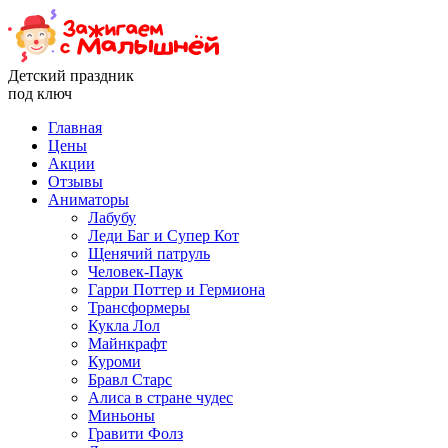
Детский праздник
под ключ
Главная
Цены
Акции
Отзывы
Аниматоры
Лабубу
Леди Баг и Супер Кот
Щенячий патруль
Человек-Паук
Гарри Поттер и Гермиона
Трансформеры
Кукла Лол
Майнкрафт
Куроми
Бравл Старс
Алиса в стране чудес
Миньоны
Гравити Фолз