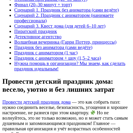
Финал (20–30 минут + торт)
Сценарий 1. Праздник без аниматора (сами ведёте)
Сценарий 2. Праздник с аниматором (нанимаете
профессионала)
Сценарий 3. Квест дома (для детей 6–10 лет)
Пиратский праздник
Детективное агентство
Волшебная вечеринка (Гарри Поттер, принцессы)
Праздник без аниматора (сами ведёте)
Праздник с аниматором (1 час)
Праздник с аниматором + шоу (1,5–2 часа)
Нужна помощь в организации? Мы знаем, как сделать
праздник идеальным!
Провести детский праздник дома:
весело, уютно и без лишних затрат
Провести детский праздник дома
— это как собрать пазл:
нужно соединить веселье, безопасность, угощения и хорошее
настроение, не разнеся при этом квартиру.
Но не
волнуйтесь, это не только возможно, но и может стать самым
душевным и запоминающимся праздником! Главное —
правильная организация и учёт возрастных особенностей