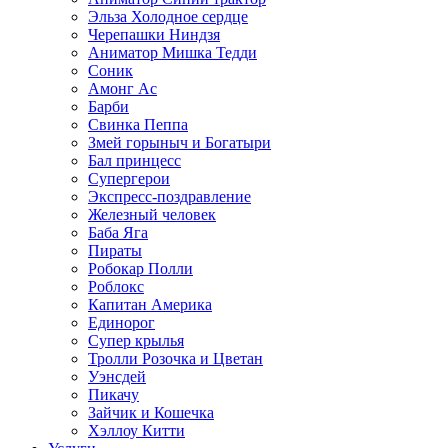
Эльза Холодное сердце
Черепашки Ниндзя
Аниматор Мишка Тедди
Соник
Амонг Ас
Барби
Свинка Пеппа
Змей горыныч и Богатыри
Бал принцесс
Супергерои
Экспресс-поздравление
Железный человек
Баба Яга
Пираты
Робокар Полли
Роблокс
Капитан Америка
Единорог
Супер крылья
Тролли Розочка и Цветан
Уэнсдей
Пикачу
Зайчик и Кошечка
Хэллоу Китти