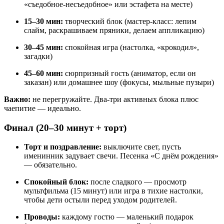
«съедобное-несъедобное» или эстафета на месте)
15–30 мин:
творческий блок (мастер-класс: лепим
слайм, раскрашиваем пряники, делаем аппликацию)
30–45 мин:
спокойная игра (настолка, «крокодил»,
загадки)
45–60 мин:
сюрпризный гость (аниматор, если он
заказан) или домашнее шоу (фокусы, мыльные пузыри)
Важно:
не перегружайте. Два-три активных блока плюс
чаепитие — идеально.
Финал (20–30 минут + торт)
Торт и поздравление:
выключите свет, пусть
именинник задувает свечи. Песенка «С днём рождения»
— обязательно.
Спокойный блок:
после сладкого — просмотр
мультфильма (15 минут) или игра в тихие настолки,
чтобы дети остыли перед уходом родителей.
Проводы:
каждому гостю — маленький подарок