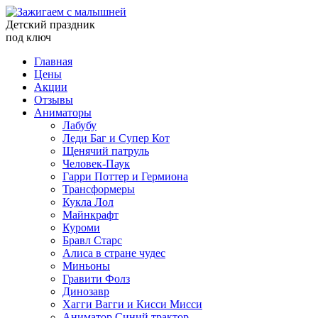
Детский праздник
под ключ
Главная
Цены
Акции
Отзывы
Аниматоры
Лабубу
Леди Баг и Супер Кот
Щенячий патруль
Человек-Паук
Гарри Поттер и Гермиона
Трансформеры
Кукла Лол
Майнкрафт
Куроми
Бравл Старс
Алиса в стране чудес
Миньоны
Гравити Фолз
Динозавр
Хагги Вагги и Кисси Мисси
Аниматор Синий трактор