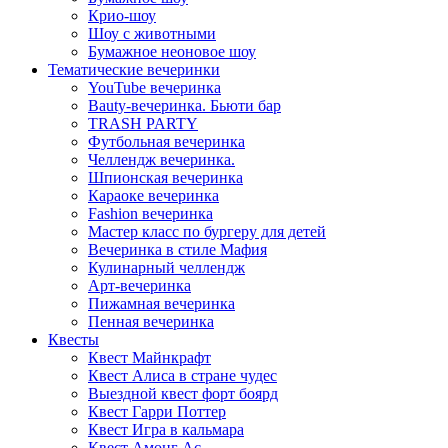
Крио-шоу
Шоу с животными
Бумажное неоновое шоу
Тематические вечеринки
YouTube вечеринка
Bauty-вечеринка. Бьюти бар
TRASH PARTY
Футбольная вечеринка
Челлендж вечеринка.
Шпионская вечеринка
Караоке вечеринка
Fashion вечеринка
Мастер класс по бургеру для детей
Вечеринка в стиле Мафия
Кулинарный челлендж
Арт-вечеринка
Пижамная вечеринка
Пенная вечеринка
Квесты
Квест Майнкрафт
Квест Алиса в стране чудес
Выездной квест форт боярд
Квест Гарри Поттер
Квест Игра в кальмара
Квест Амонг Ас