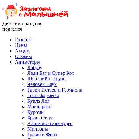
Детский праздник
под ключ
Главная
Цены
Акции
Отзывы
Аниматоры
Лабубу
Леди Баг и Супер Кот
Щенячий патруль
Человек-Паук
Гарри Поттер и Гермиона
Трансформеры
Кукла Лол
Майнкрафт
Куроми
Бравл Старс
Алиса в стране чудес
Миньоны
Гравити Фолз