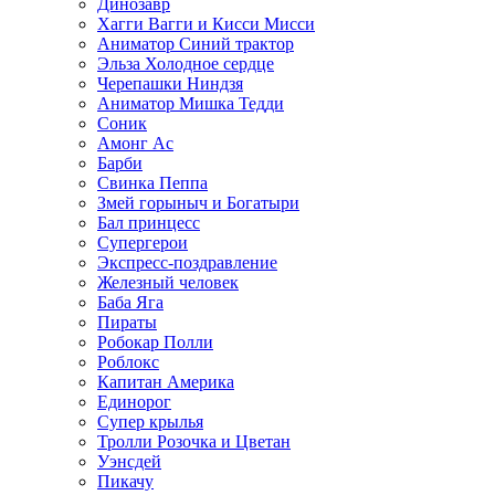
Динозавр
Хагги Вагги и Кисси Мисси
Аниматор Синий трактор
Эльза Холодное сердце
Черепашки Ниндзя
Аниматор Мишка Тедди
Соник
Амонг Ас
Барби
Свинка Пеппа
Змей горыныч и Богатыри
Бал принцесс
Супергерои
Экспресс-поздравление
Железный человек
Баба Яга
Пираты
Робокар Полли
Роблокс
Капитан Америка
Единорог
Супер крылья
Тролли Розочка и Цветан
Уэнсдей
Пикачу