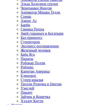
Эльза Холодное сердце
Черепашки Ниндзя
Аниматор Мишка Тедди
Соник
Амонг Ас
Барби
Свинка Пеппа
Змей горыныч и Богатыри
Бал принцесс
Супергерои
Экспресс-поздравление
Железный человек
Баба Яга
Пираты
Робокар Полли
Роблокс
Капитан Америка
Единорог
Супер крылья
Тролли Розочка и Цветан
Уэнсдей
Пикачу
Зайчик и Кошечка
Хэллоу Китти