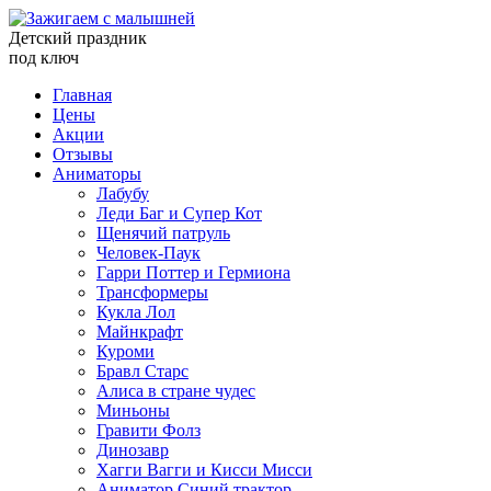
Детский праздник
под ключ
Главная
Цены
Акции
Отзывы
Аниматоры
Лабубу
Леди Баг и Супер Кот
Щенячий патруль
Человек-Паук
Гарри Поттер и Гермиона
Трансформеры
Кукла Лол
Майнкрафт
Куроми
Бравл Старс
Алиса в стране чудес
Миньоны
Гравити Фолз
Динозавр
Хагги Вагги и Кисси Мисси
Аниматор Синий трактор