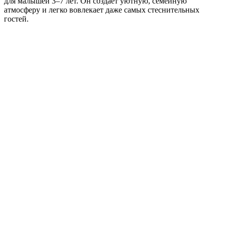
для малышей 3–7 лет. Он создаёт уютную, семейную
атмосферу и легко вовлекает даже самых стеснительных
гостей.