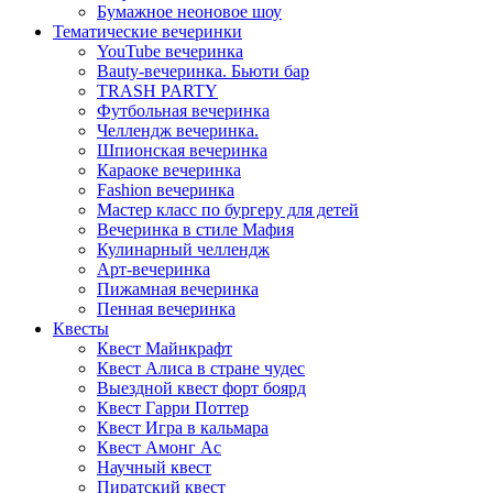
Бумажное неоновое шоу
Тематические вечеринки
YouTube вечеринка
Bauty-вечеринка. Бьюти бар
TRASH PARTY
Футбольная вечеринка
Челлендж вечеринка.
Шпионская вечеринка
Караоке вечеринка
Fashion вечеринка
Мастер класс по бургеру для детей
Вечеринка в стиле Мафия
Кулинарный челлендж
Арт-вечеринка
Пижамная вечеринка
Пенная вечеринка
Квесты
Квест Майнкрафт
Квест Алиса в стране чудес
Выездной квест форт боярд
Квест Гарри Поттер
Квест Игра в кальмара
Квест Амонг Ас
Научный квест
Пиратский квест